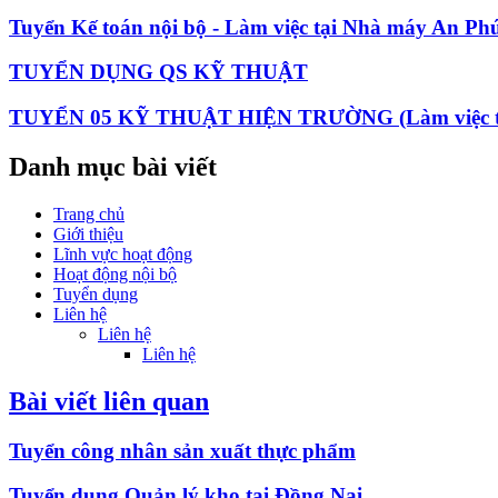
Tuyển Kế toán nội bộ - Làm việc tại Nhà máy An Ph
TUYỂN DỤNG QS KỸ THUẬT
TUYỂN 05 KỸ THUẬT HIỆN TRƯỜNG (Làm việc tại HN
Danh mục bài viết
Trang chủ
Giới thiệu
Lĩnh vực hoạt động
Hoạt động nội bộ
Tuyển dụng
Liên hệ
Liên hệ
Liên hệ
Bài viết liên quan
Tuyển công nhân sản xuất thực phẩm
Tuyển dụng Quản lý kho tại Đồng Nai