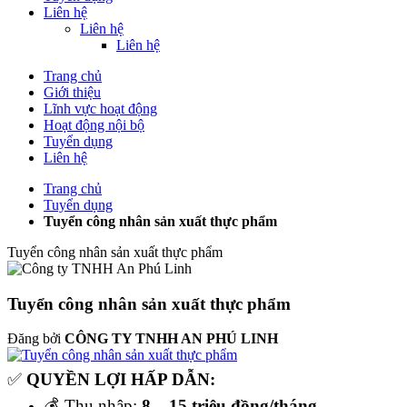
Liên hệ
Liên hệ
Liên hệ
Trang chủ
Giới thiệu
Lĩnh vực hoạt động
Hoạt động nội bộ
Tuyển dụng
Liên hệ
Trang chủ
Tuyển dụng
Tuyển công nhân sản xuất thực phẩm
Tuyển công nhân sản xuất thực phẩm
Tuyển công nhân sản xuất thực phẩm
Đăng bởi
CÔNG TY TNHH AN PHÚ LINH
✅
QUYỀN LỢI HẤP DẪN:
💰
Thu nhập:
8 – 15 triệu đồng/tháng.