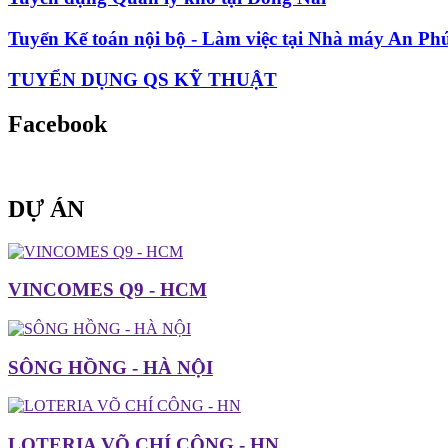
Tuyển Kế toán nội bộ - Làm việc tại Nhà máy An Ph
TUYỂN DỤNG QS KỸ THUẬT
Facebook
DỰ ÁN
VINCOMES Q9 - HCM
SÔNG HỒNG - HÀ NỘI
LOTERIA VÕ CHÍ CÔNG - HN