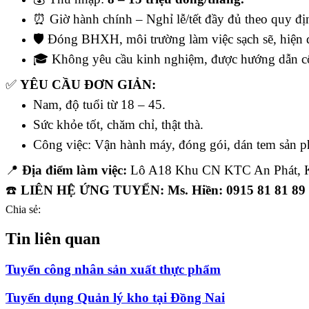
⏰
Giờ hành chính – Nghỉ lễ/tết đầy đủ theo quy đị
🛡
Đóng BHXH, môi trường làm việc sạch sẽ, hiện đ
🎓
Không yêu cầu kinh nghiệm, được hướng dẫn cô
✅
YÊU CẦU ĐƠN GIẢN:
Nam, độ tuổi từ 18 – 45.
Sức khỏe tốt, chăm chỉ, thật thà.
Công việc: Vận hành máy, đóng gói, dán tem sản 
📍
Địa điểm làm việc:
Lô A18 Khu CN KTC An Phát, KM
☎️
LIÊN HỆ ỨNG TUYỂN:
Ms. Hiền: 0915 81 81 89
Chia sẻ:
Tin liên quan
Tuyển công nhân sản xuất thực phẩm
Tuyển dụng Quản lý kho tại Đồng Nai