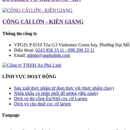
CỐNG CÁI LỚN - KIÊN GIANG
Thông tin công ty
VPGD: P 0510 Tòa G3 Vinhomes Green bay, Phường Đại Mỗ
Điện thoại:
0243 858 33 11 - 098 298 33 11
Email:
admin@anphulinh.com
LĨNH VỰC HOẠT ĐỘNG
Sản xuất thực phẩm từ đạm thực vật (thực phẩm chay)
Nhập khẩu và phân phối đỗ tương (đậu nành)
Dịch vụ thi công Ép/Nhổ cọc cừ Larsen
Dịch vụ cho thuê cọc cừ larsen
Fanpage