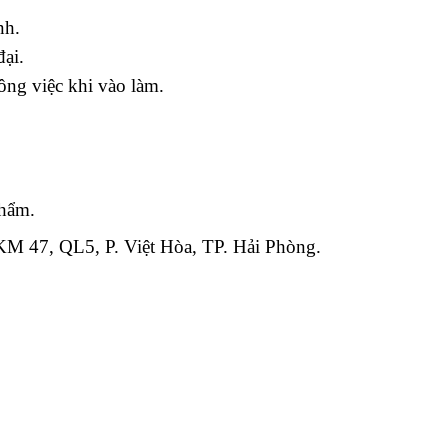
nh.
ại.
ng việc khi vào làm.
phẩm.
 47, QL5, P. Việt Hòa, TP. Hải Phòng.