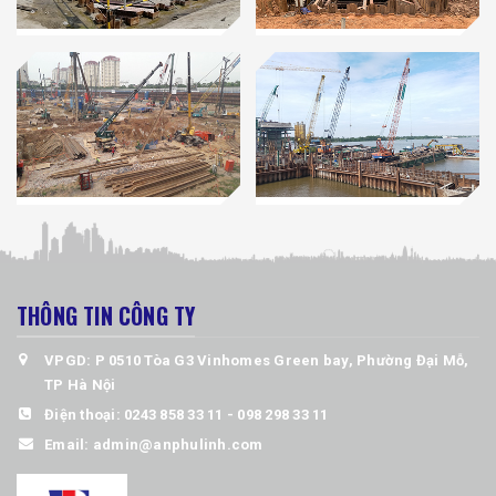
THÔNG TIN CÔNG TY
VPGD: P 0510 Tòa G3 Vinhomes Green bay, Phường Đại Mỗ,
TP Hà Nội
Điện thoại:
0243 858 33 11 - 098 298 33 11
Email:
admin@anphulinh.com