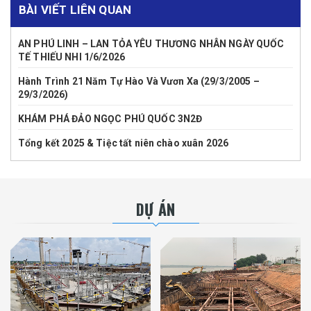
BÀI VIẾT LIÊN QUAN
AN PHÚ LINH – LAN TỎA YÊU THƯƠNG NHÂN NGÀY QUỐC
TẾ THIẾU NHI 1/6/2026
Hành Trình 21 Năm Tự Hào Và Vươn Xa (29/3/2005 –
29/3/2026)
KHÁM PHÁ ĐẢO NGỌC PHÚ QUỐC 3N2Đ
Tổng kết 2025 & Tiệc tất niên chào xuân 2026
DỰ ÁN