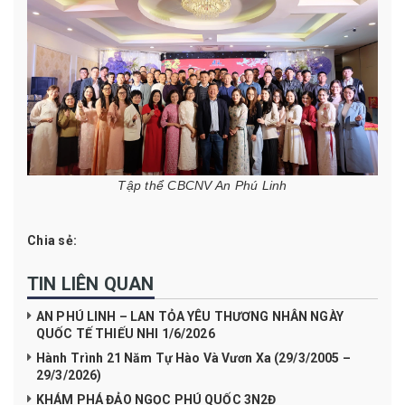
Tập thể CBCNV An Phú Linh
Chia sẻ:
TIN LIÊN QUAN
AN PHÚ LINH – LAN TỎA YÊU THƯƠNG NHÂN NGÀY
QUỐC TẾ THIẾU NHI 1/6/2026
Hành Trình 21 Năm Tự Hào Và Vươn Xa (29/3/2005 –
29/3/2026)
KHÁM PHÁ ĐẢO NGỌC PHÚ QUỐC 3N2Đ