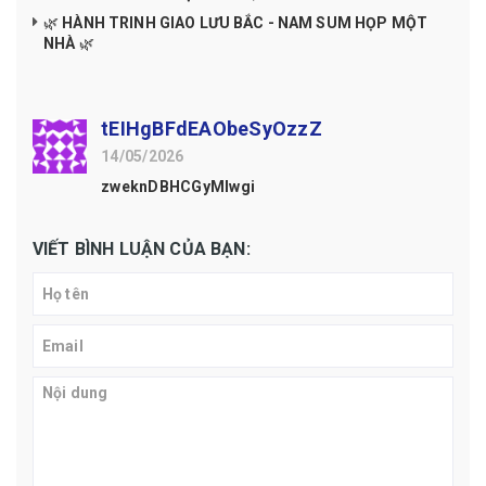
🌿 HÀNH TRINH GIAO LƯU BẮC - NAM SUM HỌP MỘT
NHÀ 🌿
tEIHgBFdEAObeSyOzzZ
14/05/2026
zweknDBHCGyMIwgi
VIẾT BÌNH LUẬN CỦA BẠN: