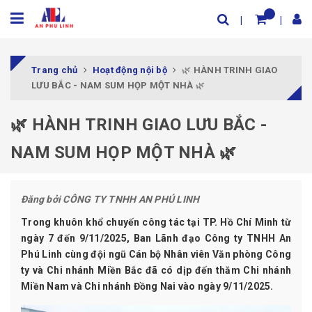
Trang chủ
Hoạt động nội bộ
🌿 HÀNH TRINH GIAO
LƯU BẮC - NAM SUM HỌP MỘT NHÀ 🌿
🌿 HÀNH TRINH GIAO LƯU BẮC -
NAM SUM HỌP MỘT NHÀ 🌿
Đăng bởi
CÔNG TY TNHH AN PHÚ LINH
Trong khuôn khổ chuyến công tác tại
TP. Hồ Chí Minh từ
ngày 7 đến 9/11/2025
, Ban Lãnh đạo
Công ty TNHH An
Phú Linh
cùng đội ngũ
Cán bộ Nhân viên Văn phòng Công
ty và Chi nhánh Miền Bắc
đã có dịp đến thăm
Chi nhánh
Miền Nam và Chi nhánh Đồng Nai
vào ngày
9/11/2025
.