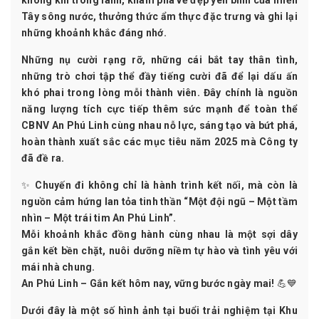
không khí trong lành, khám phá vẻ đẹp yên bình của miền
Tây sông nước, thưởng thức ẩm thực đặc trưng và ghi lại
những khoảnh khắc đáng nhớ.
Những nụ cười rạng rỡ, những cái bắt tay thân tình,
những trò chơi tập thể đầy tiếng cười đã để lại
dấu ấn
khó phai
trong lòng mỗi thành viên. Đây chính là nguồn
năng lượng tích cực
tiếp thêm sức mạnh để toàn thể
CBNV An Phú Linh
cùng nhau
nỗ lực, sáng tạo và bứt phá
,
hoàn thành xuất sắc các
mục tiêu năm 2025
mà Công ty
đã đề ra.
✨
Chuyến đi không chỉ là hành trình kết nối, mà còn là
nguồn cảm hứng lan tỏa tinh thần “Một đội ngũ – Một tầm
nhìn – Một trái tim An Phú Linh”.
Mỗi khoảnh khắc đồng hành cùng nhau là một sợi dây
gắn kết bền chặt, nuôi dưỡng niềm tự hào và tình yêu với
mái nhà chung.
An Phú Linh – Gắn kết hôm nay, vững bước ngày mai!
💪💙
Dưới đây là một số hình ảnh tại buổi trải nghiệm tại Khu