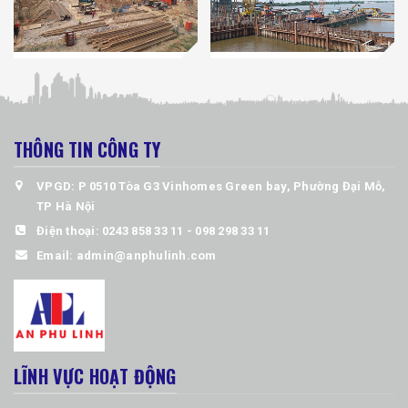
THÔNG TIN CÔNG TY
VPGD: P 0510 Tòa G3 Vinhomes Green bay, Phường Đại Mỗ,
TP Hà Nội
Điện thoại:
0243 858 33 11 - 098 298 33 11
Email:
admin@anphulinh.com
LĨNH VỰC HOẠT ĐỘNG